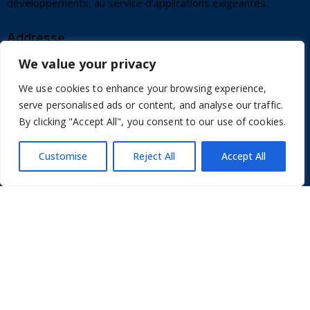
développements, au service d’applications exigeantes.
Addresse
We value your privacy
Parc du Moulin
841, Boulevard Duhamel du Monceau
We use cookies to enhance your browsing experience,
45160 OLIVET FRANCE
serve personalised ads or content, and analyse our traffic.
info@sedere.com
By clicking "Accept All", you consent to our use of cookies.
+33 2 38 66 84 47
Customise
Reject All
Accept All
Liens utiles
Contact
Conditions d’utilisation
Credits
Sitemap
Legal